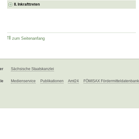
II. Inkrafttreten
zum Seitenanfang
er
Sächsische Staatskanzlei
le
Medienservice
Publikationen
Amt24
FÖMISAX Fördermitteldatenbank