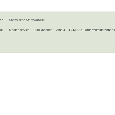
er
Sächsische Staatskanzlei
le
Medienservice
Publikationen
Amt24
FÖMISAX Fördermitteldatenbank