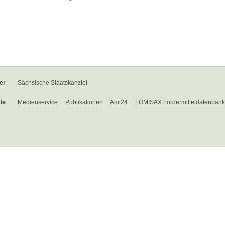
er
Sächsische Staatskanzlei
le
Medienservice
Publikationen
Amt24
FÖMISAX Fördermitteldatenbank