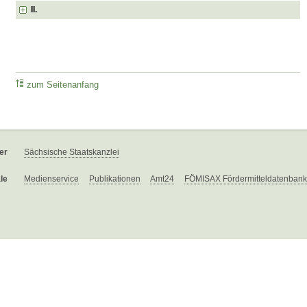
II.
zum Seitenanfang
er
Sächsische Staatskanzlei
le
Medienservice
Publikationen
Amt24
FÖMISAX Fördermitteldatenbank