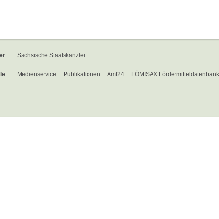
er
Sächsische Staatskanzlei
le
Medienservice
Publikationen
Amt24
FÖMISAX Fördermitteldatenbank