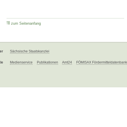
zum Seitenanfang
er
Sächsische Staatskanzlei
le
Medienservice
Publikationen
Amt24
FÖMISAX Fördermitteldatenbank