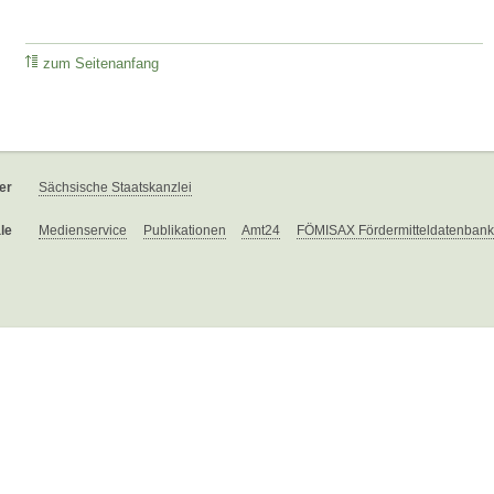
zum Seitenanfang
er
Sächsische Staatskanzlei
le
Medienservice
Publikationen
Amt24
FÖMISAX Fördermitteldatenbank