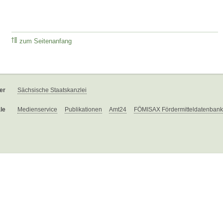
zum Seitenanfang
er
Sächsische Staatskanzlei
le
Medienservice
Publikationen
Amt24
FÖMISAX Fördermitteldatenbank