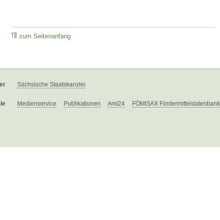
zum Seitenanfang
er
Sächsische Staatskanzlei
le
Medienservice
Publikationen
Amt24
FÖMISAX Fördermitteldatenbank