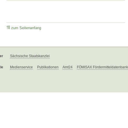
zum Seitenanfang
er
Sächsische Staatskanzlei
le
Medienservice
Publikationen
Amt24
FÖMISAX Fördermitteldatenbank