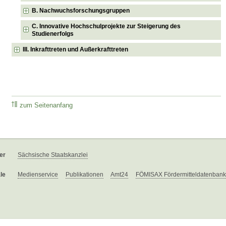
B. Nachwuchsforschungsgruppen
C. Innovative Hochschulprojekte zur Steigerung des
Studienerfolgs
III. Inkrafttreten und Außerkrafttreten
zum Seitenanfang
er
Sächsische Staatskanzlei
le
Medienservice
Publikationen
Amt24
FÖMISAX Fördermitteldatenbank