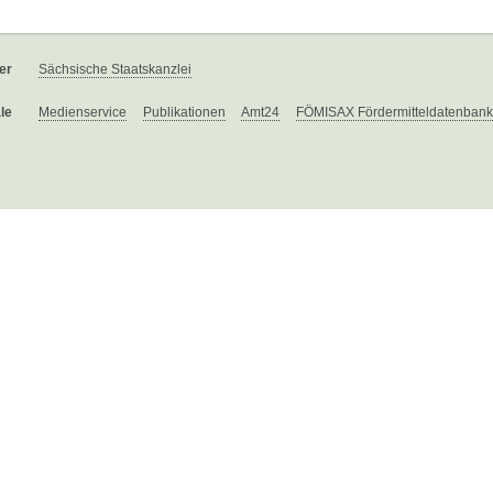
er
Sächsische Staatskanzlei
le
Medienservice
Publikationen
Amt24
FÖMISAX Fördermitteldatenbank