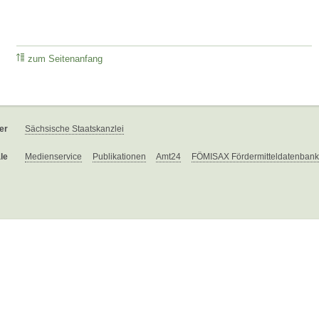
zum Seitenanfang
er
Sächsische Staatskanzlei
le
Medienservice
Publikationen
Amt24
FÖMISAX Fördermitteldatenbank