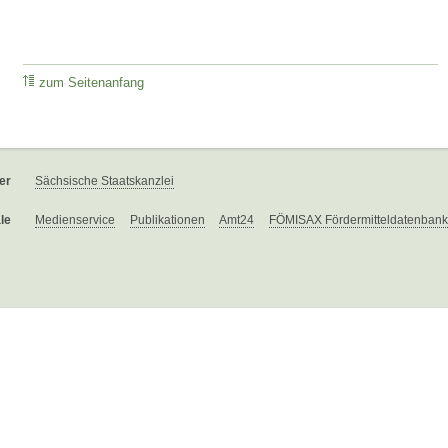
zum Seitenanfang
er
Sächsische Staatskanzlei
le
Medienservice
Publikationen
Amt24
FÖMISAX Fördermitteldatenbank