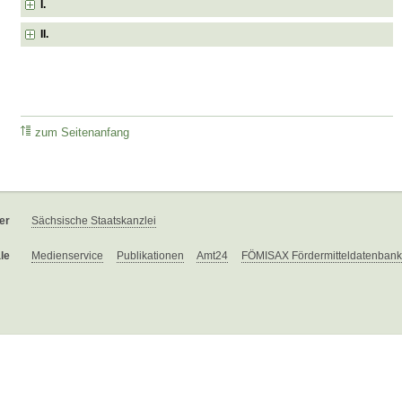
I.
II.
zum Seitenanfang
er
Sächsische Staatskanzlei
le
Medienservice
Publikationen
Amt24
FÖMISAX Fördermitteldatenbank