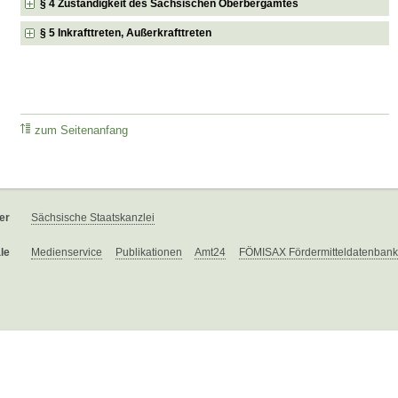
§ 4 Zuständigkeit des Sächsischen Oberbergamtes
§ 5 Inkrafttreten, Außerkrafttreten
zum Seitenanfang
er
Sächsische Staatskanzlei
le
Medienservice
Publikationen
Amt24
FÖMISAX Fördermitteldatenbank