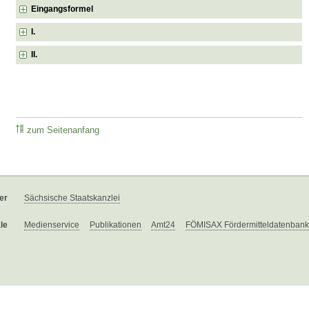
Eingangsformel
I.
II.
zum Seitenanfang
er
Sächsische Staatskanzlei
le
Medienservice
Publikationen
Amt24
FÖMISAX Fördermitteldatenbank