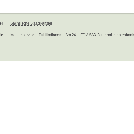
er
Sächsische Staatskanzlei
le
Medienservice
Publikationen
Amt24
FÖMISAX Fördermitteldatenbank