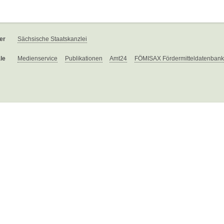
er
Sächsische Staatskanzlei
le
Medienservice
Publikationen
Amt24
FÖMISAX Fördermitteldatenbank