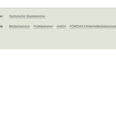
er
Sächsische Staatskanzlei
le
Medienservice
Publikationen
Amt24
FÖMISAX Fördermitteldatenbank