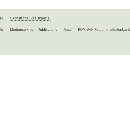
er
Sächsische Staatskanzlei
le
Medienservice
Publikationen
Amt24
FÖMISAX Fördermitteldatenbank