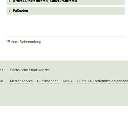
Artikel 4 Inkrafttreten, Außerkrafttreten
Fußnoten
zum Seitenanfang
er
Sächsische Staatskanzlei
le
Medienservice
Publikationen
Amt24
FÖMISAX Fördermitteldatenbank