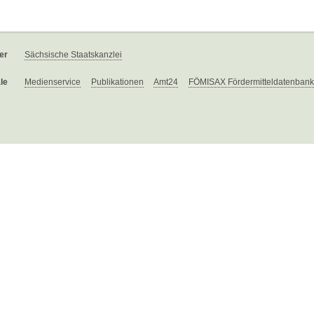
er
Sächsische Staatskanzlei
le
Medienservice
Publikationen
Amt24
FÖMISAX Fördermitteldatenbank