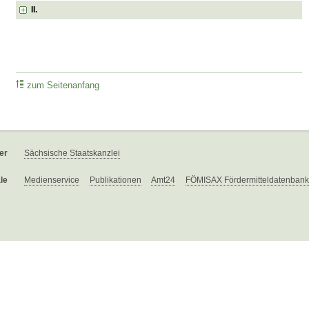
II.
zum Seitenanfang
er
Sächsische Staatskanzlei
le
Medienservice
Publikationen
Amt24
FÖMISAX Fördermitteldatenbank