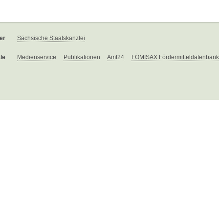
er
Sächsische Staatskanzlei
le
Medienservice
Publikationen
Amt24
FÖMISAX Fördermitteldatenbank