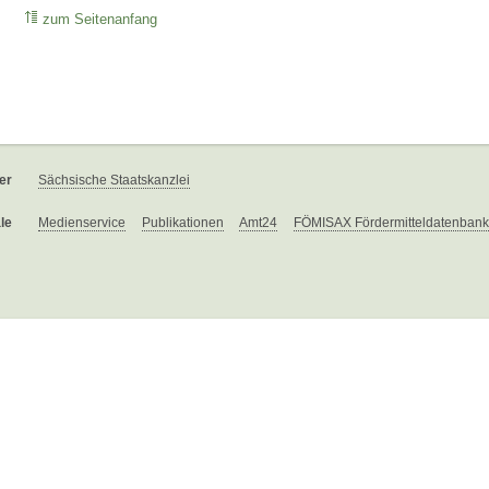
zum Seitenanfang
er
Sächsische Staatskanzlei
le
Medienservice
Publikationen
Amt24
FÖMISAX Fördermitteldatenbank