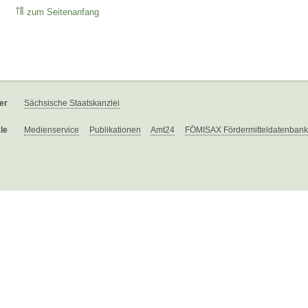
zum Seitenanfang
er
Sächsische Staatskanzlei
le
Medienservice
Publikationen
Amt24
FÖMISAX Fördermitteldatenbank