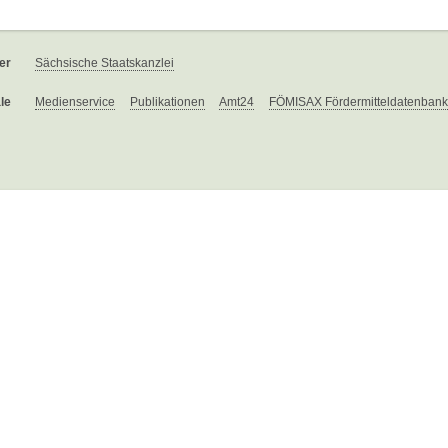
er
Sächsische Staatskanzlei
le
Medienservice
Publikationen
Amt24
FÖMISAX Fördermitteldatenbank