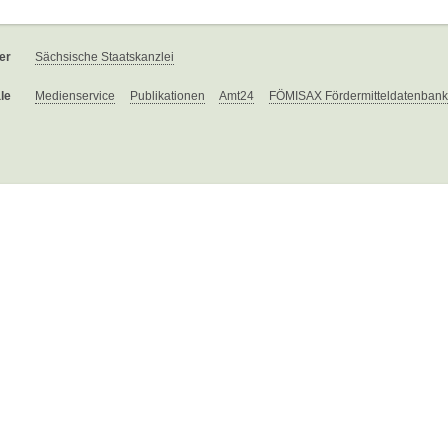
er
Sächsische Staatskanzlei
le
Medienservice
Publikationen
Amt24
FÖMISAX Fördermitteldatenbank