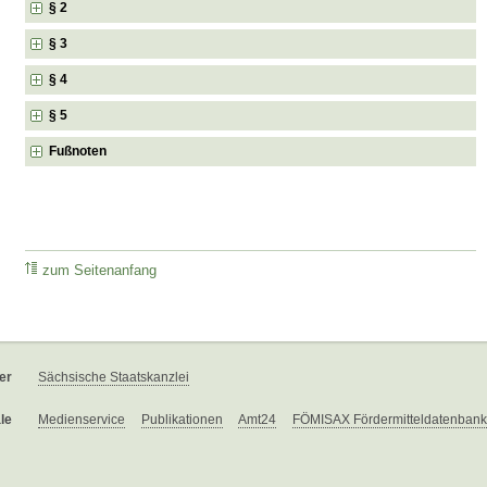
§ 2
§ 3
§ 4
§ 5
Fußnoten
zum Seitenanfang
er
Sächsische Staatskanzlei
le
Medienservice
Publikationen
Amt24
FÖMISAX Fördermitteldatenbank