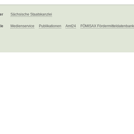
er
Sächsische Staatskanzlei
le
Medienservice
Publikationen
Amt24
FÖMISAX Fördermitteldatenbank