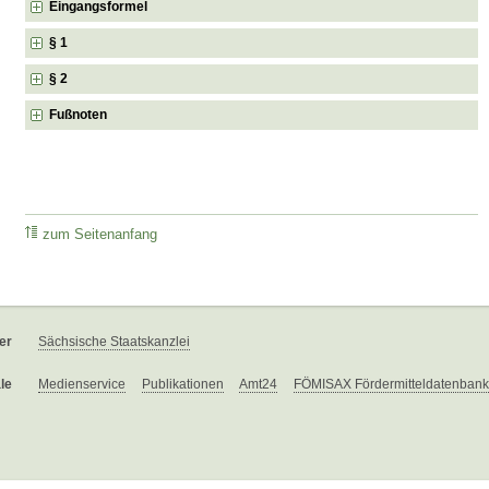
Eingangsformel
§ 1
§ 2
Fußnoten
zum Seitenanfang
er
Sächsische Staatskanzlei
le
Medienservice
Publikationen
Amt24
FÖMISAX Fördermitteldatenbank