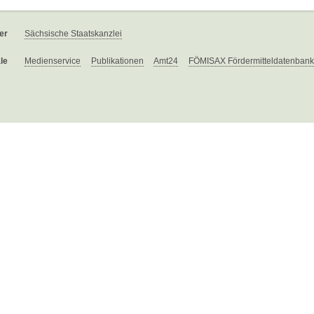
er
Sächsische Staatskanzlei
le
Medienservice
Publikationen
Amt24
FÖMISAX Fördermitteldatenbank