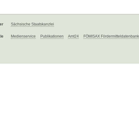
er
Sächsische Staatskanzlei
le
Medienservice
Publikationen
Amt24
FÖMISAX Fördermitteldatenbank