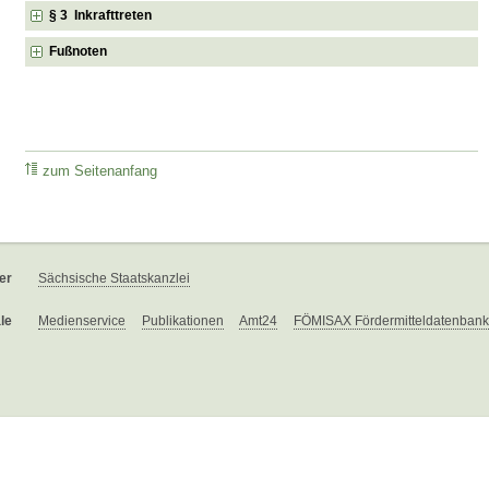
§ 3 Inkrafttreten
Fußnoten
zum Seitenanfang
er
Sächsische Staatskanzlei
le
Medienservice
Publikationen
Amt24
FÖMISAX Fördermitteldatenbank