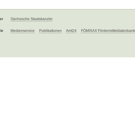
er
Sächsische Staatskanzlei
le
Medienservice
Publikationen
Amt24
FÖMISAX Fördermitteldatenbank