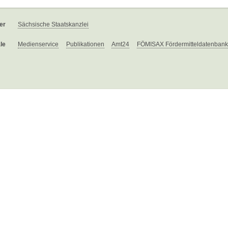
er
Sächsische Staatskanzlei
le
Medienservice
Publikationen
Amt24
FÖMISAX Fördermitteldatenbank