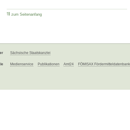
zum Seitenanfang
er
Sächsische Staatskanzlei
le
Medienservice
Publikationen
Amt24
FÖMISAX Fördermitteldatenbank