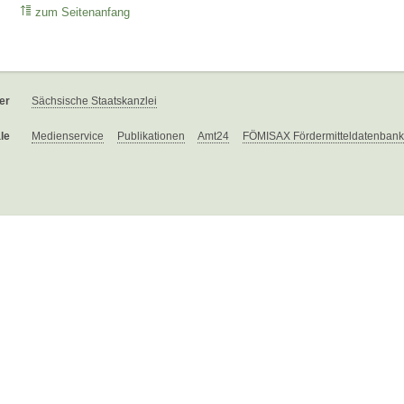
zum Seitenanfang
er
Sächsische Staatskanzlei
le
Medienservice
Publikationen
Amt24
FÖMISAX Fördermitteldatenbank