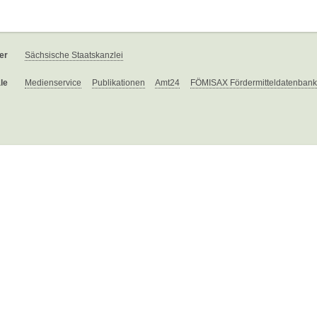
er
Sächsische Staatskanzlei
le
Medienservice
Publikationen
Amt24
FÖMISAX Fördermitteldatenbank