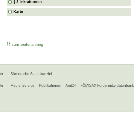
§ 3 Inkrafttreten
Karte
zum Seitenanfang
er
Sächsische Staatskanzlei
le
Medienservice
Publikationen
Amt24
FÖMISAX Fördermitteldatenbank