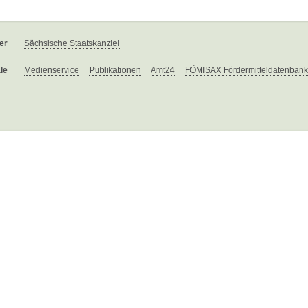
er
Sächsische Staatskanzlei
le
Medienservice
Publikationen
Amt24
FÖMISAX Fördermitteldatenbank