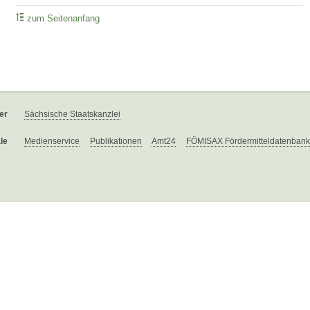
zum Seitenanfang
er
Sächsische Staatskanzlei
le
Medienservice
Publikationen
Amt24
FÖMISAX Fördermitteldatenbank