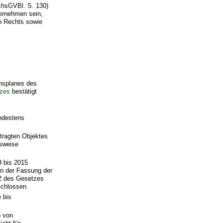
chsGVBl. S. 130)
ernehmen sein,
en Rechts sowie
onsplanes des
tzes
bestätigt
r
ndestens
ntragten Objektes
gsweise
 bis 2015
n der Fassung der
 2 des Gesetzes
schlossen.
 bis
b von