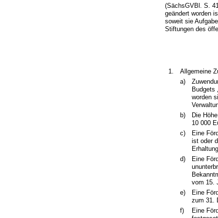
(SächsGVBl. S. 41
geändert worden i
soweit sie Aufgabe
Stiftungen des öff
1.
Allgemeine 
a)
Zuwendun
Budgets 
worden s
Verwaltun
b)
Die Höhe
10 000 E
c)
Eine Förd
ist oder 
Erhaltun
d)
Eine För
ununterb
Bekanntm
vom 15. 
e)
Eine För
zum 31. 
f)
Eine Förd