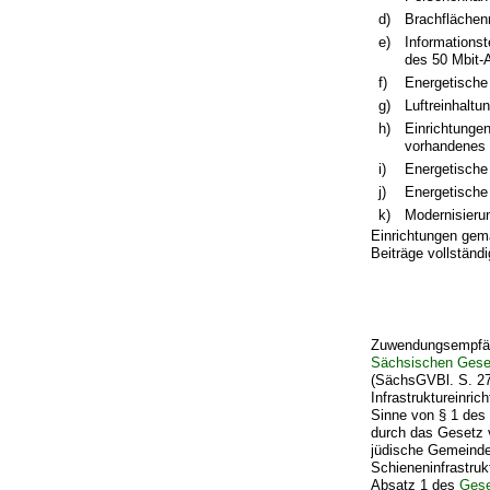
d)
Brachflächenr
e)
Informations
des 50 Mbit-
f)
Energetische 
g)
Luftreinhaltun
h)
Einrichtungen
vorhandenes 
i)
Energetische 
j)
Energetische
k)
Modernisierun
Einrichtungen gem
Beiträge vollständ
Zuwendungsempfän
Sächsischen Gese
(SächsGVBl. S. 27
Infrastruktureinric
Sinne von § 1 de
durch das Gesetz 
jüdische Gemeinde
Schieneninfrastru
Absatz 1 des
Gese