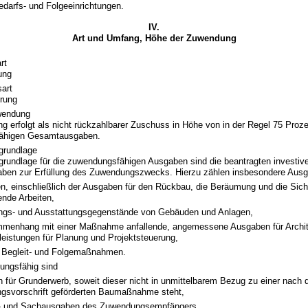
darfs- und Folgeeinrichtungen.
IV.
Art und Umfang, Höhe der Zuwendung
rt
ung
art
erung
wendung
 erfolgt als nicht rückzahlbarer Zuschuss in Höhe von in der Regel 75 Proze
ähigen Gesamtausgaben.
rundlage
undlage für die zuwendungsfähigen Ausgaben sind die beantragten investiv
en zur Erfüllung des Zuwendungszwecks. Hierzu zählen insbesondere Ausg
n, einschließlich der Ausgaben für den Rückbau, die Beräumung und die Sich
ende Arbeiten,
ungs- und Ausstattungsgegenstände von Gebäuden und Anlagen,
menhang mit einer Maßnahme anfallende, angemessene Ausgaben für Archit
leistungen für Planung und Projektsteuerung,
e Begleit- und Folgemaßnahmen.
ungsfähig sind
für Grunderwerb, soweit dieser nicht in unmittelbarem Bezug zu einer nach 
ngsvorschrift geförderten Baumaßnahme steht,
- und Sachausgaben des Zuwendungsempfängers,