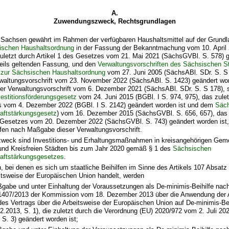
A.
Zuwendungszweck, Rechtsgrundlagen
t Sachsen gewährt im Rahmen der verfügbaren Haushaltsmittel auf der Grund
ischen Haushaltsordnung
in der Fassung der Bekanntmachung vom 10. April
 zuletzt durch Artikel 1 des Gesetzes vom 21. Mai 2021 (SächsGVBl. S. 578) 
eweils geltenden Fassung, und den
Verwaltungsvorschriften des Sächsischen S
 zur Sächsischen Haushaltsordnung
vom 27. Juni 2005 (SächsABl. SDr. S. S 2
rwaltungsvorschrift vom 23. November 2022 (SächsABl. S. 1423) geändert wor
 der Verwaltungsvorschrift vom 6. Dezember 2021 (SächsABl. SDr. S. S 178),
stitionsförderungsgesetz
vom 24. Juni 2015 (BGBl. I S. 974, 975), das zuletz
 vom 4. Dezember 2022 (BGBl. I S. 2142) geändert worden ist und dem
Säc
raftstärkungsgesetz
) vom 16. Dezember 2015 (SächsGVBl. S. 656, 657), das 
s Gesetzes vom 20. Dezember 2022 (SächsGVBl. S. 743) geändert worden ist,
ilfen nach Maßgabe dieser Verwaltungsvorschrift.
eck sind Investitions- und Erhaltungsmaßnahmen in kreisangehörigen Gem
und Kreisfreien Städten bis zum Jahr 2020 gemäß § 1 des
Sächsischen
raftstärkungsgesetzes
.
bei denen es sich um staatliche Beihilfen im Sinne des Artikels 107 Absatz
itsweise der Europäischen Union handelt, werden
gabe und unter Einhaltung der Voraussetzungen als De-minimis-Beihilfe nac
 1407/2013 der Kommission vom 18. Dezember 2013 über die Anwendung der A
es Vertrags über die Arbeitsweise der Europäischen Union auf De-minimis-Bei
.2013, S. 1), die zuletzt durch die Verordnung (EU) 2020/972 vom 2. Juli 20
 S. 3) geändert worden ist;