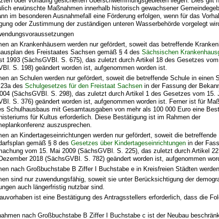
zten oder vorläufig gesicherten Überschwemmungsgebieten liegen. Dies gilt ni
ulich erwünschte Maßnahmen innerhalb historisch gewachsener Gemeindegebi
ann im besonderen Ausnahmefall eine Förderung erfolgen, wenn für das Vorha
ung oder Zustimmung der zuständigen unteren Wasserbehörde vorgelegt wir
uwendungsvoraussetzungen
n an Krankenhäusern werden nur gefördert, soweit das betreffende Kranken
ausplan des Freistaates Sachsen gemäß § 4 des
Sächsischen Krankenhaus
st 1993 (SächsGVBl. S. 675), das zuletzt durch Artikel 18 des Gesetzes vom 
Bl. S. 198) geändert worden ist, aufgenommen worden ist.
n an Schulen werden nur gefördert, soweit die betreffende Schule in einen 
 23a des
Schulgesetzes für den Freistaat Sachsen
in der Fassung der Beka
2004 (SächsGVBl. S. 298), das zuletzt durch Artikel 1 des Gesetzes vom 15. 
Bl. S. 376) geändert worden ist, aufgenommen worden ist. Ferner ist für 
es Schulhausbaus mit Gesamtausgaben von mehr als 100 000 Euro eine Best
isteriums für Kultus erforderlich. Diese Bestätigung ist im Rahmen der
plankonferenz auszusprechen.
n an Kindertageseinrichtungen werden nur gefördert, soweit die betreffende 
darfsplan gemäß § 8 des
Gesetzes über Kindertageseinrichtungen
in der Fas
achung vom 15. Mai 2009 (SächsGVBl. S. 225), das zuletzt durch Artikel 2
Dezember 2018 (SächsGVBl. S. 782) geändert worden ist, aufgenommen word
n nach Großbuchstabe B Ziffer I Buchstabe e in Kreisfreien Städten werden 
n sind nur zuwendungsfähig, soweit sie unter Berücksichtigung der demogr
ngen auch längerfristig nutzbar sind.
uvorhaben ist eine Bestätigung des Antragsstellers erforderlich, dass die Fo
ahmen nach Großbuchstabe B Ziffer I Buchstabe c ist der Neubau beschränk