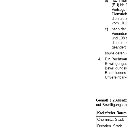
b)
nach Maß
(EU) Nr.
Vertrags
Dienstlei
die zule
vom 10.12
c)
nach der
Vereinba
und 108 d
die zulet
geändert 
sowie deren 
4.
Ein Rechtsan
Bewilligungs
Bewilligungs
Beschlusses d
Unvereinbark
Gemäß § 2 Absatz
auf Bewilligungsko
Kreisfreier Raum
Chemnitz, Stadt
Dresden, Stadt