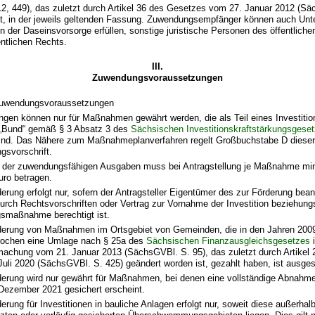
2, 449), das zuletzt durch Artikel 36 des Gesetzes vom 27. Januar 2012 (Sä
st, in der jeweils geltenden Fassung. Zuwendungsempfänger können auch Unt
n der Daseinsvorsorge erfüllen, sonstige juristische Personen des öffentlich
entlichen Rechts.
III.
Zuwendungsvoraussetzungen
Zuwendungsvoraussetzungen
gen können nur für Maßnahmen gewährt werden, die als Teil eines Investiti
„Bund“ gemäß § 3 Absatz 3 des
Sächsischen Investitionskraftstärkungsgese
ind. Das Nähere zum Maßnahmeplanverfahren regelt Großbuchstabe D diese
gsvorschrift.
 der zuwendungsfähigen Ausgaben muss bei Antragstellung je Maßnahme mi
uro betragen.
erung erfolgt nur, sofern der Antragsteller Eigentümer des zur Förderung bea
durch Rechtsvorschriften oder Vertrag zur Vornahme der Investition beziehun
gsmaßnahme berechtigt ist.
derung von Maßnahmen im Ortsgebiet von Gemeinden, die in den Jahren 2009
rochen eine Umlage nach § 25a des
Sächsischen Finanzausgleichsgesetzes
i
achung vom 21. Januar 2013 (SächsGVBl. S. 95), das zuletzt durch Artikel
Juli 2020 (SächsGVBl. S. 425) geändert worden ist, gezahlt haben, ist ausge
derung wird nur gewährt für Maßnahmen, bei denen eine vollständige Abnahme
Dezember 2021 gesichert erscheint.
erung für Investitionen in bauliche Anlagen erfolgt nur, soweit diese außerhal