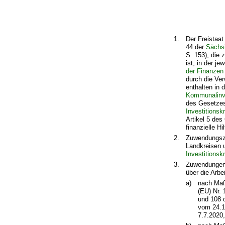
1.
Der Freistaa
44 der
Sächs
S. 153), die
ist, in der j
der Finanzen
durch die Ve
enthalten in
Kommunalinve
des Gesetzes
Investitionsk
Artikel 5 de
finanzielle H
2.
Zuwendungszw
Landkreisen 
Investitionsk
3.
Zuwendungen, 
über die Arbe
a)
nach Maß
(EU) Nr.
und 108 d
vom 24.12
7.7.2020,