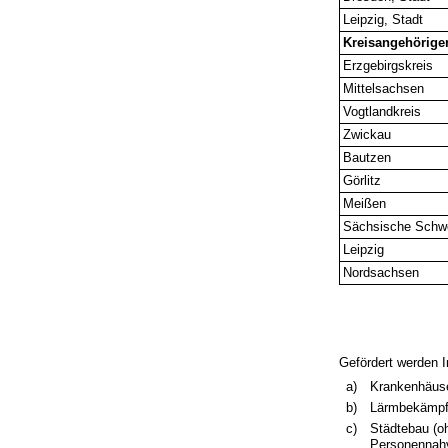
Leipzig, Stadt
Kreisangehörig
Erzgebirgskreis
Mittelsachsen
Vogtlandkreis
Zwickau
Bautzen
Görlitz
Meißen
Sächsische Schwe
Leipzig
Nordsachsen
Gefördert werden 
a)
Krankenhäuse
b)
Lärmbekämpfu
c)
Städtebau (oh
Personennahv