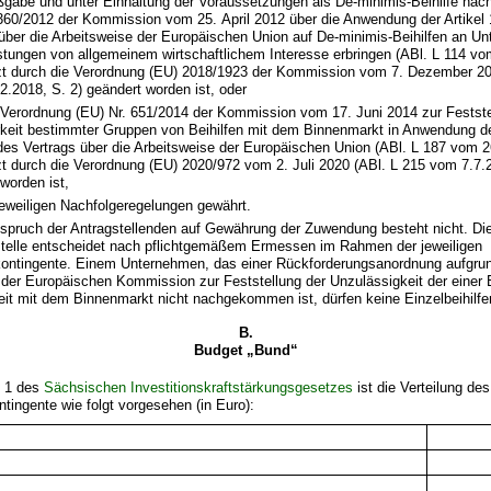
gabe und unter Einhaltung der Voraussetzungen als De-minimis-Beihilfe nac
 360/2012 der Kommission vom 25. April 2012 über die Anwendung der Artikel
 über die Arbeitsweise der Europäischen Union auf De-minimis-Beihilfen an U
stungen von allgemeinem wirtschaftlichem Interesse erbringen (ABl. L 114 vo
tzt durch die Verordnung (EU) 2018/1923 der Kommission vom 7. Dezember 20
.2018, S. 2) geändert worden ist, oder
 Verordnung (EU) Nr. 651/2014 der Kommission vom 17. Juni 2014 zur Festste
rkeit bestimmter Gruppen von Beihilfen mit dem Binnenmarkt in Anwendung de
es Vertrags über die Arbeitsweise der Europäischen Union (ABl. L 187 vom 26
zt durch die Verordnung (EU) 2020/972 vom 2. Juli 2020 (ABl. L 215 vom 7.7.
worden ist,
jeweiligen Nachfolgeregelungen gewährt.
spruch der Antragstellenden auf Gewährung der Zuwendung besteht nicht. Di
stelle entscheidet nach pflichtgemäßem Ermessen im Rahmen der jeweiligen
kontingente. Einem Unternehmen, das einer Rückforderungsanordnung aufgrun
er Europäischen Kommission zur Feststellung der Unzulässigkeit der einer Be
eit mit dem Binnenmarkt nicht nachgekommen ist, dürfen keine Einzelbeihilf
B.
Budget „Bund“
 1 des
Sächsischen Investitionskraftstärkungsgesetzes
ist die Verteilung de
ntingente wie folgt vorgesehen (in Euro):