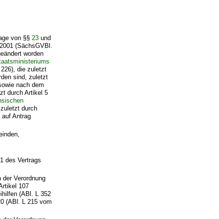
lage von §§
23
und
 2001 (SächsGVBl.
geändert worden
taatsministeriums
26), die zuletzt
den sind, zuletzt
 sowie nach dem
t durch Artikel 5
hsischen
zuletzt durch
 auf Antrag
einden,
 1 des Vertrags
h der Verordnung
rtikel 107
hilfen (ABl. L 352
20 (ABl. L 215 vom