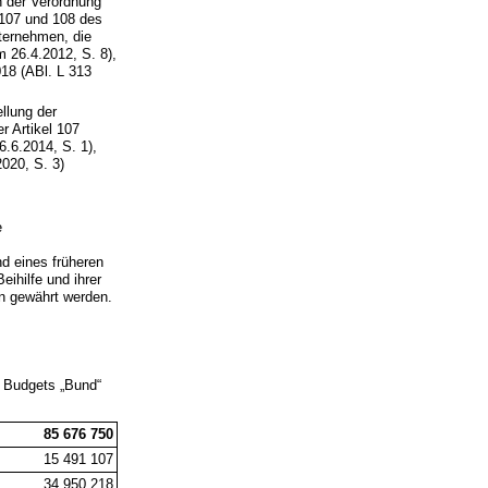
h der Verordnung
 107 und 108 des
nternehmen, die
m 26.4.2012, S. 8),
18 (ABl. L 313
llung der
r Artikel 107
.6.2014, S. 1),
2020, S. 3)
e
d eines früheren
ihilfe und ihrer
en gewährt werden.
s Budgets „Bund“
85 676 750
15 491 107
34 950 218