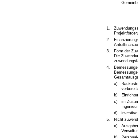
Gemeinbe
1.
Zuwendungsa
Projektförder
2.
Finanzierungs
Anteilfinanzi
3.
Form der Zu
Die Zuwendung
zuwendungsf
4.
Bemessungsg
Bemessungsgr
Gesamtausgab
a)
Baukoste
vorbereit
b)
Einricht
c)
im Zusam
Ingenieur
d)
investiv
5.
Nicht zuwend
a)
Ausgaben 
Verwaltu
b)
Personal