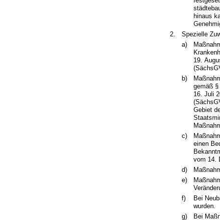
festgeset
städteba
hinaus k
Genehmig
2.
Spezielle Z
a)
Maßnahme
Krankenh
19. Augu
(SächsGV
b)
Maßnahme
gemäß §
16. Juli 
(SächsGV
Gebiet d
Staatsmin
Maßnahme
c)
Maßnahme
einen Be
Bekanntm
vom 14. 
d)
Maßnahme
e)
Maßnahme
Veränderu
f)
Bei Neuba
wurden.
g)
Bei Maßn