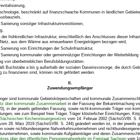
evitalisierung,
technologie, beschränkt auf finanzschwache Kommunen in ländlichen Gebieten
Ausbauziels,
Sanierung sonstiger Infrastrukturinvestitionen,
g,
 der frühkindlichen Infrastruktur, einschließlich des Anschlusses dieser Infras
Netz, aus dem Wärme aus erneuerbaren Energieträgern bezogen wird,
Sanierung von Einrichtungen der Schulinfrastruktur,
 Sanierung kommunaler oder gemeinnütziger Einrichtungen der Weiterbildung
g von überbetrieblichen Berufsbildungsstätten.
äß Buchstabe a bis g außerhalb der sozialen Daseinsvorsorge, die durch Ge
ig zu finanzieren sind, können nicht gefördert werden.
II.
Zuwendungsempfänger
ger sind kommunale Gebietskörperschaften und kommunale Zusammensch
tz über kommunale Zusammenarbeit
in der Fassung der Bekanntmachung vo
0), in der jeweils geltenden Fassung, sowie nicht-kommunale Träger von k
htungen, wie zum Beispiel freie Träger, Träger klösterlicher Einrichtungen, Kö
s
Sächsischen Kirchensteuergesetzes
vom 14. Februar 2002 (SächsGVBl. S. 82
vom 28. März 2019 (SächsGVBl. S. 244) geändert worden ist, in der jeweils 
n sowie nichtbundeseigene Nahverkehrsunternehmen und nichtbundeseigene
kturunternehmen, sowie kommunale Aufgabenträger und deren Zusammenschl
tzes über den öffentlichen Personennahverkehr im Freistaat Sachsen
vom 14