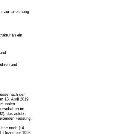
, zur Erreichung
truktur an ein
 und
bühren und
lüsse nach dem
m 15. April 2019
ommunalen
rperschaften im
), das zuletzt
geltenden Fassung,
üsse nach § 4
. Dezember 1995