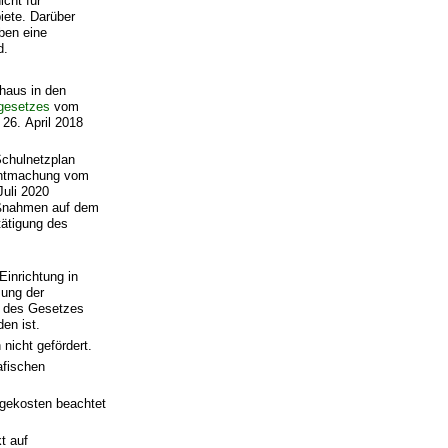
cht für
ete. Darüber
ben eine
d.
haus in den
gesetzes
vom
26. April 2018
Schulnetzplan
nntmachung vom
Juli 2020
Maßnahmen auf dem
ätigung des
Einrichtung in
sung der
2 des Gesetzes
en ist.
nicht gefördert.
afischen
lgekosten beachtet
t auf