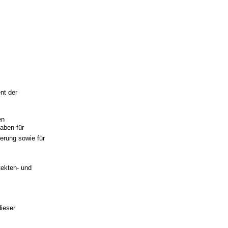
nt der
en
aben für
erung sowie für
ekten- und
dieser