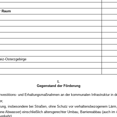
er Raum
iz-Osterzgebirge
I.
Gegenstand der Förderung
Investitions- und Erhaltungsmaßnahmen an der kommunalen Infrastruktur in d
r,
ng, insbesondere bei Straßen, ohne Schutz vor verhaltensbezogenem Lärm
ne Abwasser) einschließlich altersgerechter Umbau, Barriereabbau (auch im ö
erkehr),