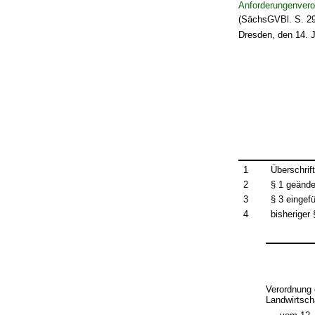
Anforderungenver
(SächsGVBl. S. 297
Dresden, den 14. 
1
Überschrif
2
§ 1 geände
3
§ 3 eingef
4
bisheriger
Verordnung 
Landwirtsch