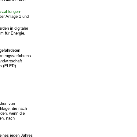
arzahlungen-
der Anlage 1 und
den in digitaler
m für Energie,
sgefährdeten
 Antragsverfahrens
ndwirtschaft
es (ELER)
chen von
hläge, die nach
rden, wenn die
en, nach
eines jeden Jahres