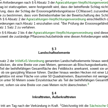
en Anforderungen nach § 6 Absatz 3 der
Agrarzahlungen-Verpflichtungenveror
g ist stattzugeben, wenn festgestellt wird, dass der betreffende Schlag nich
üfung, dass der Schlag der Erosionsgefährdungsklasse CCWasser1 zuzuordnen 
e zu bestimmen, dass vom Betriebsinhaber bei der Bewirtschaftung des Schl
h § 6 Absatz 2 der
Agrarzahlungen-Verpflichtungenverordnung
einschließlich 
4
rderungen nach Absatz 1 einzuhalten sind.
Bei Prüfung der Erosionsgefähr
tz 1 Satz 2 zu verfahren.
 § 6 Absatz 2 bis 4 der
Agrarzahlungen-Verpflichtungenverordnung
sind diese
, soweit die zuständige Pflanzenschutzbehörde eine diesen Anforderungen wid
§ 3
Landschaftselemente
bsatz 2 der
InVeKoS-Verordnung
genannten Landschaftselemente hinaus wer
dblöcken, die eine Breite von zwei Metern, gemessen ab Böschungsoberkante,
 Teil der beihilfefähigen Gesamtfläche des Feldblocks anerkannt, soweit sie un
 ob sie ganzjährig Wasser führen. Darüber hinaus werden Hecken mit einer L
gehölze mit einer Fläche von unter 50 Quadratmetern, Baumreihen mit wenig
on unter 50 Metern sowie Einzelsträucher als Teil der beihilfefähigen Gesamt
3
nt, sofern sie eine Breite von zwei Metern nicht überschreiten.
§ 4
Inkrafttreten, Außerkrafttreten
2
tritt am Tag nach der Verkündung in Kraft.
Gleichzeitig tritt die
Sächsische 