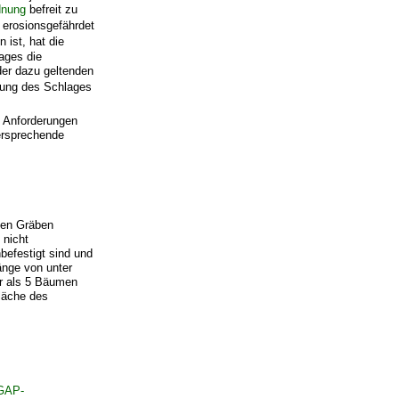
dnung
befreit zu
t erosionsgefährdet
ist, hat die
ages die
der dazu geltenden
dung des Schlages
 Anforderungen
ersprechende
den Gräben
 nicht
befestigt sind und
änge von unter
er als 5 Bäumen
fläche des
GAP-