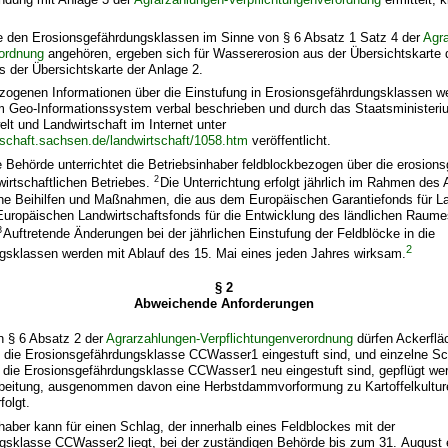
die den Erosionsgefährdungsklassen im Sinne von § 6 Absatz 1 Satz 4 der
Agr
rordnung
angehören, ergeben sich für Wassererosion aus der Übersichtskarte 
s der Übersichtskarte der Anlage 2.
ezogenen Informationen über die Einstufung in Erosionsgefährdungsklassen wer
m Geo-Informationssystem verbal beschrieben und durch das Staatsministeriu
t und Landwirtschaft im Internet unter
tschaft.sachsen.de/landwirtschaft/1058.htm
veröffentlicht.
 Behörde unterrichtet die Betriebsinhaber feldblockbezogen über die erosion
2
wirtschaftlichen Betriebes.
Die Unterrichtung erfolgt jährlich im Rahmen des
ne Beihilfen und Maßnahmen, die aus dem Europäischen Garantiefonds für La
uropäischen Landwirtschaftsfonds für die Entwicklung des ländlichen Raum
3
Auftretende Änderungen bei der jährlichen Einstufung der Feldblöcke in die
2
gsklassen werden mit Ablauf des 15. Mai eines jeden Jahres wirksam.
§ 2
Abweichende Anforderungen
n § 6 Absatz 2 der
Agrarzahlungen-Verpflichtungenverordnung
dürfen Ackerflä
n die Erosionsgefährdungsklasse CCWasser1 eingestuft sind, und einzelne Sc
n die Erosionsgefährdungsklasse CCWasser1 neu eingestuft sind, gepflügt we
beitung, ausgenommen davon eine Herbstdammvorformung zu Kartoffelkultur
folgt.
haber kann für einen Schlag, der innerhalb eines Feldblockes mit der
gsklasse CCWasser2 liegt, bei der zuständigen Behörde bis zum 31. August 