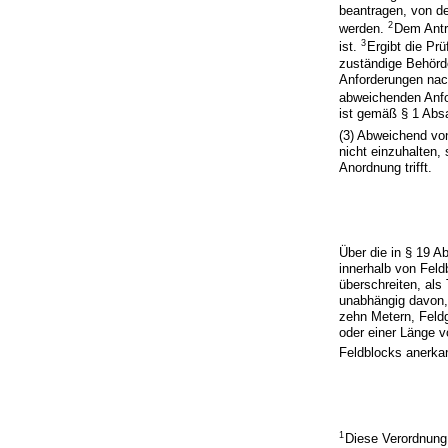
beantragen, von d
2
werden.
Dem Antra
3
ist.
Ergibt die Pr
zuständige Behörd
Anforderungen nac
abweichenden Anfo
ist gemäß § 1 Absa
(3) Abweichend von
nicht einzuhalten
Anordnung trifft.
Über die in § 19 A
innerhalb von Fel
überschreiten, als
unabhängig davon,
zehn Metern, Feld
oder einer Länge v
Feldblocks anerkan
1
Diese Verordnung 