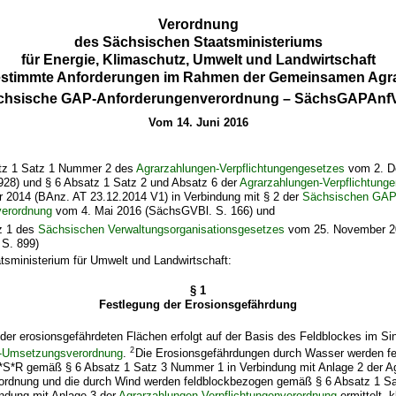
Verordnung
des Sächsischen Staatsministeriums
für Energie, Klimaschutz, Umwelt und Landwirtschaft
estimmte Anforderungen im Rahmen der Gemeinsamen Agrar
chsische GAP-Anforderungenverordnung – SächsGAPAnf
Vom 14. Juni 2016
tz 1 Satz 1 Nummer 2 des
Agrarzahlungen-Verpflichtungengesetzes
vom 2. D
1928) und § 6 Absatz 1 Satz 2 und Absatz 6 der
Agrarzahlungen-Verpflichtung
 2014 (BAnz. AT 23.12.2014 V1) in Verbindung mit § 2 der
Sächsischen GAP
erordnung
vom 4. Mai 2016 (SächsGVBl. S. 166) und
z 1 des
Sächsischen Verwaltungsorganisationsgesetzes
vom 25. November 2
S. 899)
tsministerium für Umwelt und Landwirtschaft:
§ 1
Festlegung der Erosionsgefährdung
 der erosionsgefährdeten Flächen erfolgt auf der Basis des Feldblockes im Si
2
-Umsetzungsverordnung
.
Die Erosionsgefährdungen durch Wasser werden f
*S*R gemäß § 6 Absatz 1 Satz 3 Nummer 1 in Verbindung mit Anlage 2 der A
rordnung und die durch Wind werden feldblockbezogen gemäß § 6 Absatz 1 Sa
ndung mit Anlage 3 der
Agrarzahlungen-Verpflichtungenverordnung
ermittelt, k