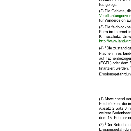
festgelegt.
(2) Die Gebiete, 
Verpflichtungenve
für Winderosion au
(3) Die feldblockb
Form im Internet i
Klimaschutz, Umwel
http://www.landwir
1
(4)
Die zuständige
Flächen ihres land
auf flächenbezoge
(EGFL) oder dem E
finanziert werden.
Erosionsgefährdun
(1) Abweichend vo
Feldblöcken, die i
Absatz 2 Satz 3 i
weitere Bodenbear
dem 15. Februar er
1
(2)
Der Betriebsin
Erosionsgefährdun