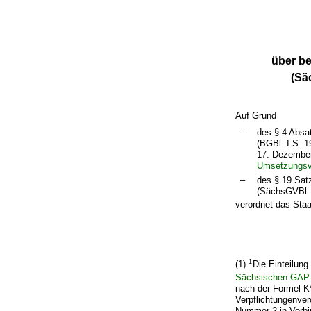
über b
(Sä
Auf Grund
–
des § 4 Absa
(BGBl. I S. 
17. Dezember
Umsetzungsv
–
des § 19 Sat
(SächsGVBl. 
verordnet das Staa
1
(1)
Die Einteilung
Sächsischen GAP
nach der Formel K
Verpflichtungenve
Nummer 2 in Verbi