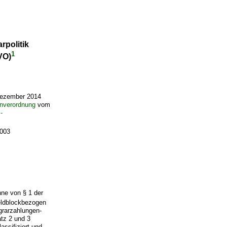
politik
1
VO)
ezember 2014
enverordnung
vom
-
003
nne von § 1 der
eldblockbezogen
grarzahlungen-
tz 2 und 3
lassifiziert und