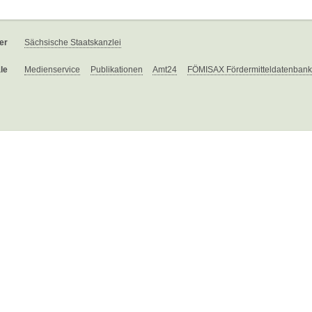
er
Sächsische Staatskanzlei
le
Medienservice
Publikationen
Amt24
FÖMISAX Fördermitteldatenbank