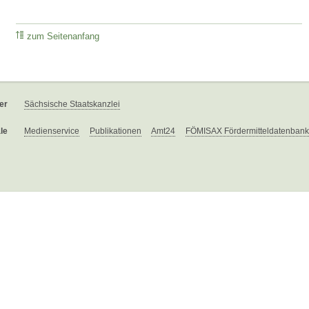
zum Seitenanfang
er
Sächsische Staatskanzlei
le
Medienservice
Publikationen
Amt24
FÖMISAX Fördermitteldatenbank