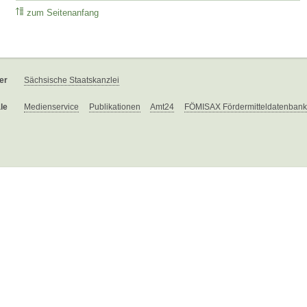
zum Seitenanfang
er
Sächsische Staatskanzlei
le
Medienservice
Publikationen
Amt24
FÖMISAX Fördermitteldatenbank