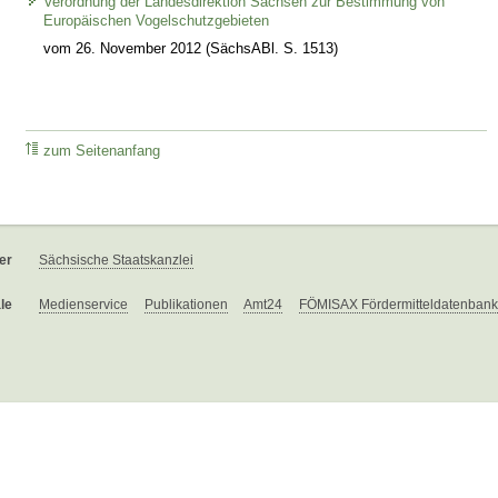
Verordnung der Landesdirektion Sachsen zur Bestimmung von
Europäischen Vogelschutzgebieten
vom 26. November 2012 (SächsABl. S. 1513)
zum Seitenanfang
er
Sächsische Staatskanzlei
le
Medienservice
Publikationen
Amt24
FÖMISAX Fördermitteldatenbank