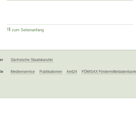
zum Seitenanfang
er
Sächsische Staatskanzlei
le
Medienservice
Publikationen
Amt24
FÖMISAX Fördermitteldatenbank